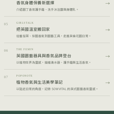
香氛身體保養新選擇
→
介紹園丁香氛護手霜、洗手沐浴露與身體乳。
GIRLSTALK
05
把英國溫室搬回家
→
從番茄葉、梨園香氣到園藝工具，走進英倫花園日常。
THE FEMIN
06
英國園藝器具與香氛品牌登台
→
以植物世界為靈感，描繪澆水器、護手霜與生活香氛。
POPONOTE
07
植物香氣與生活美學筆記
→
以貼近日常的角度，記錄 SOWVITAL 的英式園藝香氛靈感。