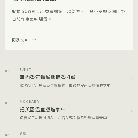
收錄 SOWVITAL 香氛蠟燭，以溫室、工具小屋與英國田野
日常作為氣味場景。
→
閱讀文章
JUKSY
02
室內香氛蠟燭與擴香推薦
→
SOWVITAL 居家香氛與蠟燭，收錄於室內香氣選物之中。
MOMBABY
03
把英國溫室搬進家中
→
從居家生活角度切入，介紹英式園藝風格與香氛美學。
造咖
04