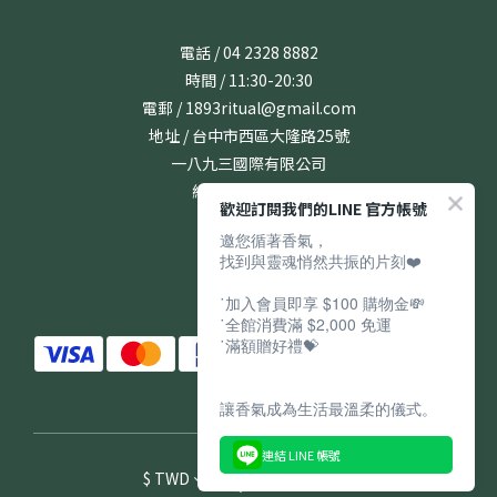
電話 / 04 2328 8882
時間 / 11:30-20:30
電郵 / 1893ritual@gmail.com
地址 / 台中市西區大隆路25號
一八九三國際有限公司
統編 / 24831167
歡迎訂閱我們的LINE 官方帳號
邀您循著香氣，
找到與靈魂悄然共振的片刻❤️
˙加入會員即享 $100 購物金💸
˙全館消費滿 $2,000 免運
˙滿額贈好禮💝
讓香氣成為生活最溫柔的儀式。
連結 LINE 帳號
$
TWD
繁體中文