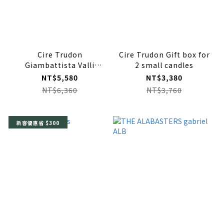
Cire Trudon
Cire Trudon Gift box for
Giambattista Valli
2 small candles
Positano Candle
NT$5,580
NT$3,380
NT$6,360
NT$3,760
新客優惠省 $300