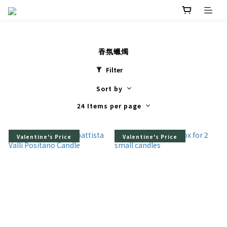
香氛蠟燭
Filter
Sort by
24 Items per page
Valentine's Price
Valentine's Price