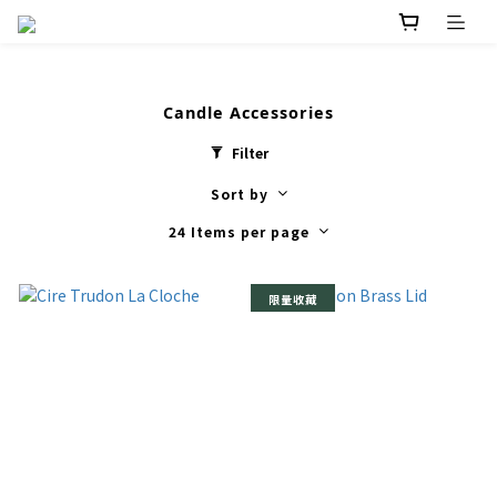
Candle Accessories
Filter
Sort by
24 Items per page
限量收藏