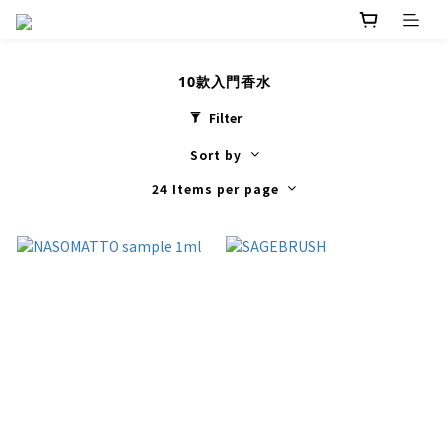
10款入門香水
Filter
Sort by
24 Items per page