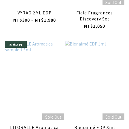
Sold Out
VYRAO 2ML EDP
Fiele Fragrances
Discovery Set
NT$300 ~ NT$1,980
NT$1,050
新手入門
Sold Out
Sold Out
LITORALLE Aromatica
Bienaimé EDP 3ml