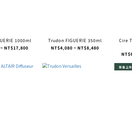
GUERIE 1000ml
Trudon FIGUERIE 350ml
Cire 
 ~ NT$17,800
NT$4,080 ~ NT$8,480
NT$6
新香上市