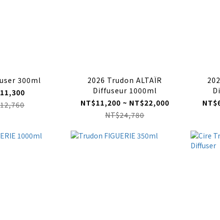
fuser 300ml
2026 Trudon ALTAÏR
202
Diffuseur 1000ml
D
11,300
NT$11,200 ~ NT$22,000
NT$6
12,760
NT$24,780