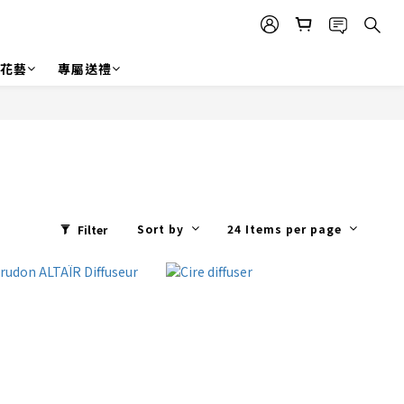
r 花藝
專屬送禮
Sort by
24 Items per page
Filter