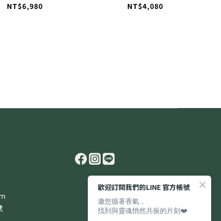
NT$6,980
NT$4,080
歡迎訂閱我們的LINE 官方帳號
om
邀您循著香氣，
號
找到與靈魂悄然共振的片刻❤️