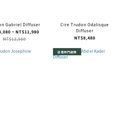
n Gabriel Diffuser
Cire Trudon Odalisque
Diffuser
,080 ~ NT$11,980
NT$8,480
NT$12,560
送禮熱門選擇