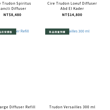
e Trudon Spiritus
Cire Trudon Loeuf Diffuser
Sancti Diffuser
Abd El Kader
NT$8,480
NT$14,800
新品巨型擴香
新品限量預購
arge Diffuser Refill
Trudon Versailles 300 ml