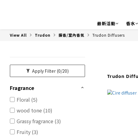
最新活動
香水
View All
Trudon
擴香/室內香氛
Trudon Diffusers
Apply Filter
(0/20)
Trudon Diff
Fragrance
Floral (5)
wood tone (10)
Grassy fragrance (3)
Fruity (3)