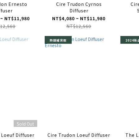
don Ernesto
Cire Trudon Cyrnos
Cir
ffuser
Diffuser
 ~ NT$11,980
NT$4,080 ~ NT$11,980
12,560
NT$12,560
熱銷補貨款
2024
Sold Out
 Loeuf Diffuser
Cire Trudon Loeuf Diffuser
The L