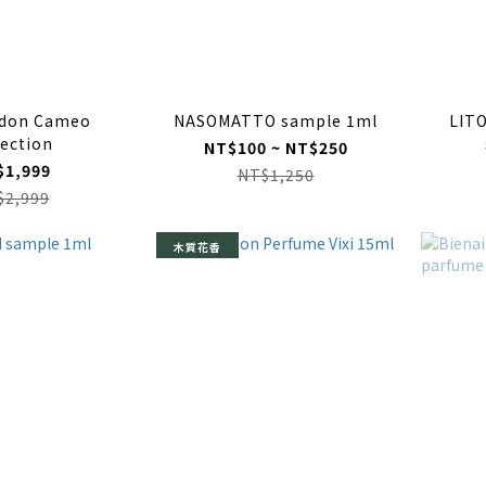
udon Cameo
NASOMATTO sample 1ml
LIT
lection
NT$100 ~ NT$250
$1,999
NT$1,250
$2,999
木質花香