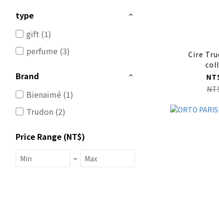
type
gift (1)
perfume (3)
Cire Tr
col
Brand
NT
NT
Bienaimé (1)
Trudon (2)
Price Range (NT$)
~