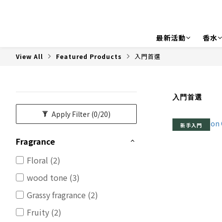
最新活動
香水
View All
Featured Products
入門首選
入門首選
Apply Filter
(0/20)
新手入門
Fragrance
Floral (2)
wood tone (3)
Grassy fragrance (2)
Fruity (2)