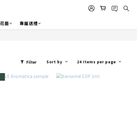
r 花藝
專屬送禮
Sort by
24 Items per page
Filter