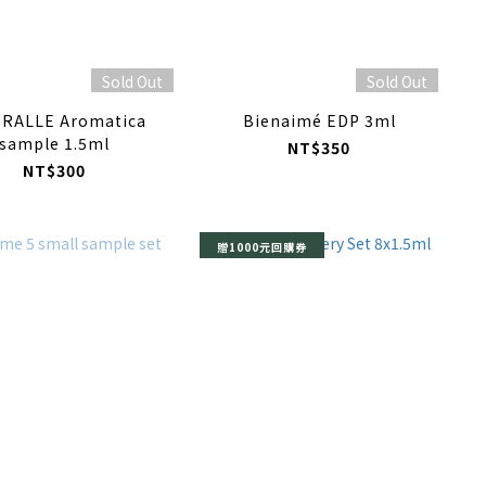
Sold Out
Sold Out
ORALLE Aromatica
Bienaimé EDP 3ml
sample 1.5ml
NT$350
NT$300
贈1000元回購券