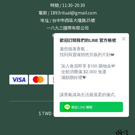
時間 / 11:30-20:30
電郵 / 1893ritual@gmail.com
地址 / 台中市西區大隆路25號
一八九三國際有限公司
統編 / 24831167
歡迎訂閱我們的LINE 官方帳號
邀您循著香氣，
找到與靈魂悄然共振的片刻❤️
˙加入會員即享 $100 購物金💸
˙全館消費滿 $2,000 免運
˙滿額贈好禮💝
讓香氣成為生活最溫柔的儀式。
連結 LINE 帳號
$
TWD
繁體中文