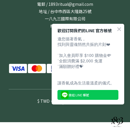
電郵 / 1893ritual@gmail.com
地址 / 台中市西區大隆路25號
一八九三國際有限公司
統編 / 24831167
歡迎訂閱我們的LINE 官方帳號
邀您循著香氣，
找到與靈魂悄然共振的片刻❤️
˙加入會員即享 $100 購物金💸
˙全館消費滿 $2,000 免運
˙滿額贈好禮💝
讓香氣成為生活最溫柔的儀式。
連結 LINE 帳號
$
TWD
繁體中文