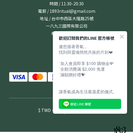
時間 / 11:30-20:30
電郵 / 1893ritual@gmail.com
地址 / 台中市西區大隆路25號
一八九三國際有限公司
統編 / 24831167
歡迎訂閱我們的LINE 官方帳號
邀您循著香氣，
找到與靈魂悄然共振的片刻❤️
˙加入會員即享 $100 購物金💸
˙全館消費滿 $2,000 免運
˙滿額贈好禮💝
讓香氣成為生活最溫柔的儀式。
連結 LINE 帳號
$
TWD
繁體中文