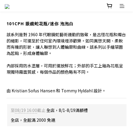
101CPH 眼鏡蛇花瓶/迷你 泡泡白
該系列是對 1960 年代眼鏡蛇藝術運動的致敬，是古怪花瓶和燭台
的縮影，可擺至於任何室內環境增添歡樂。如同異想天開、柔軟
而有機的形狀，讓人聯想到人體輪廓和曲線。該系列以手繪草圖
為起點，形成身體輪廓。
內部採用防水塗層，可用於擺放鮮花；外部的手工上釉為花瓶呈
現獨特霧面質感，每個作品的顏色略有不同。
由 Kristian Sofus Hansen 和 Tommy Hyldahl 設計。
至
08/19 16:00
截止
全店，8/1-8/19滿額禮
全店，全館滿 2000 免運