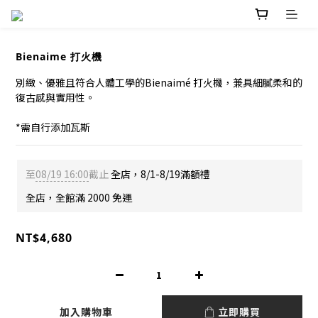
Bienaime 打火機
別緻、優雅且符合⼈體⼯學的Bienaimé 打⽕機，兼具細膩柔和的
復古感與實⽤性。
*需自行添加瓦斯
至
08/19 16:00
截止
全店，8/1-8/19滿額禮
全店，全館滿 2000 免運
NT$4,680
加入購物車
立即購買