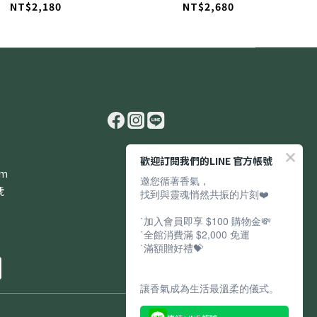
NT$2,180
NT$2,680
歡迎訂閱我們的LINE 官方帳號
om
邀您循著香氣，
號
找到與靈魂悄然共振的片刻❤️
˙加入會員即享 $100 購物金💸
˙全館消費滿 $2,000 免運
˙滿額贈好禮💝
讓香氣成為生活最溫柔的儀式。