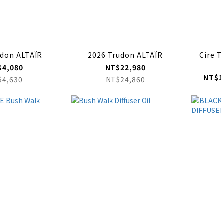
udon ALTAÏR
2026 Trudon ALTAÏR
Cire 
$4,080
NT$22,980
NT$1
$4,630
NT$24,860