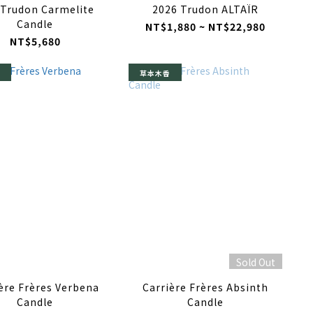
 Trudon Carmelite
2026 Trudon ALTAÏR
Candle
NT$1,880 ~ NT$22,980
NT$5,680
草本木香
Sold Out
ère Frères Verbena
Carrière Frères Absinth
Candle
Candle