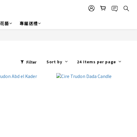
r 花藝
專屬送禮
Sort by
24 Items per page
Filter