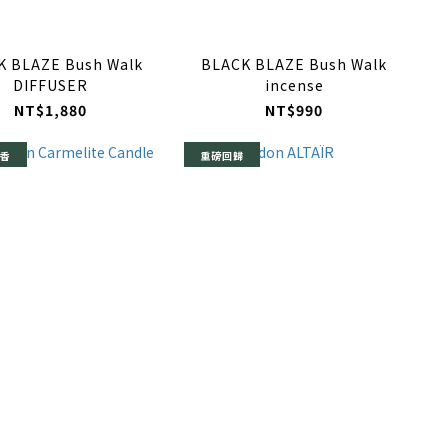
K BLAZE Bush Walk
BLACK BLAZE Bush Walk
DIFFUSER
incense
NT$1,880
NT$990
香
重磅回歸