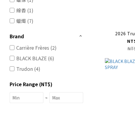
線香 (1)
蠟燭 (7)
2026 Tr
Brand
NT
Carrière Frères (2)
NT
BLACK BLAZE (6)
Trudon (4)
Price Range (NT$)
~