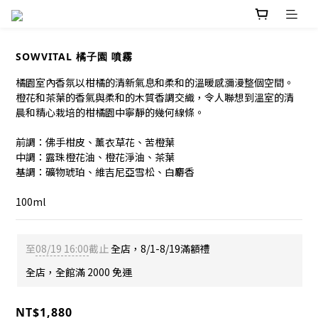
SOWVITAL 橘子園 噴霧
橘園室內香氛以柑橘的清新氣息和柔和的溫暖感瀰漫整個空間。
橙花和茶葉的香氣與柔和的木質香調交織，令人聯想到溫室的清
晨和精心栽培的柑橘園中寧靜的幾何線條。
前調：佛手柑皮、薰衣草花、苦橙葉
中調：露珠橙花油、橙花淨油、茶葉
基調：礦物琥珀、維吉尼亞雪松、白麝香
100ml
至
08/19 16:00
截止
全店，8/1-8/19滿額禮
全店，全館滿 2000 免運
NT$1,880