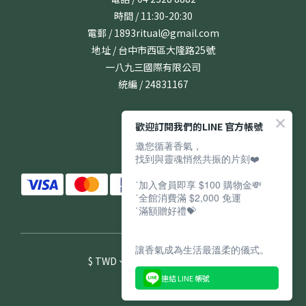
時間 / 11:30-20:30
電郵 / 1893ritual@gmail.com
地址 / 台中市西區大隆路25號
一八九三國際有限公司
統編 / 24831167
歡迎訂閱我們的LINE 官方帳號
邀您循著香氣，
找到與靈魂悄然共振的片刻❤️
˙加入會員即享 $100 購物金💸
˙全館消費滿 $2,000 免運
˙滿額贈好禮💝
讓香氣成為生活最溫柔的儀式。
$
TWD
繁體中文
連結 LINE 帳號