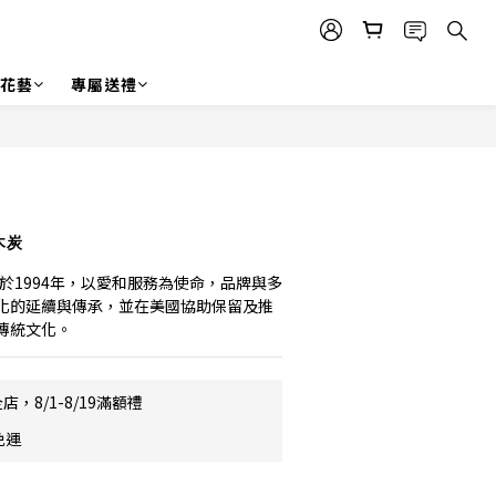
r 花藝
專屬送禮
立即購買
 木炭
t 創立於1994年，以愛和服務為使命，品牌與多
化的延續與傳承，並在美國協助保留及推
傳統文化。
店，8/1-8/19滿額禮
免運