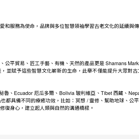
以愛和服務為使命，品牌與多位智慧領袖學習古老文化的延續與
、公平貿易、匠工手藝、有機、天然的產品更是
Shamans Mark
產，並賦予這些智慧文化嶄新的生命，此舉不僅能提升大眾對古
秘魯、
厄瓜多爾、
玻利維亞、
西藏、
Ecuador
Bolivia
Tibet
Nep
品也都具備不同的療癒功效，比如：冥想
靈修、幫助地球、公平
/
修復身心，建立起人類與自然的溝通橋樑。