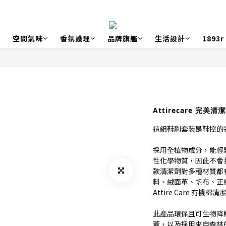
空間氣味
香氛護理
品牌旗艦
生活設計
1893
Attirecare 完美
這組鞋刷套裝是鞋控的
採用全植物成分，能輕
性化學物質，因此不會
款清潔劑對多種材質都
料、絨面革、帆布、正絨
Attire Care 
此產品環保且可生物降
蓋，以及採用來自森林