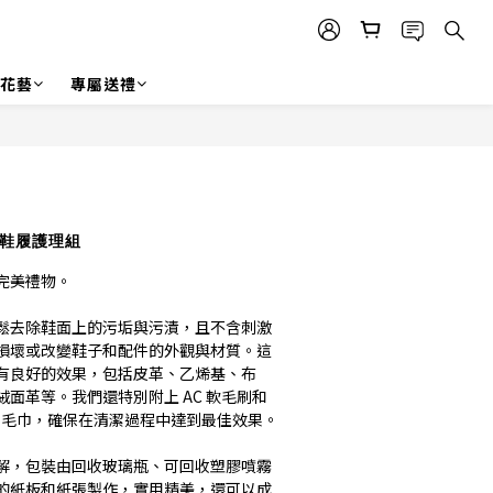
r 花藝
專屬送禮
立即購買
清潔鞋履護理組
完美禮物。
鬆去除鞋面上的污垢與污漬，且不含刺激
損壞或改變鞋子和配件的外觀與材質。這
有良好的效果，包括皮革、乙烯基、布
面革等。我們還特別附上 AC 軟毛刷和 
有機棉清潔毛巾，確保在清潔過程中達到最佳效果。
解，包裝由回收玻璃瓶、可回收塑膠噴霧
的紙板和紙張製作，實用精美，還可以成