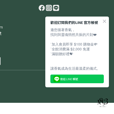
歡迎訂閱我們的LINE 官方帳號
om
邀您循著香氣，
號
找到與靈魂悄然共振的片刻❤️
˙加入會員即享 $100 購物金💸
˙全館消費滿 $2,000 免運
˙滿額贈好禮💝
讓香氣成為生活最溫柔的儀式。
連結 LINE 帳號