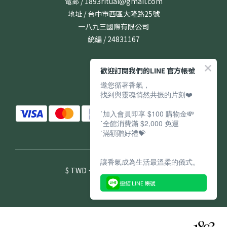
電郵 / 1893ritual@gmail.com
地址 / 台中市西區大隆路25號
一八九三國際有限公司
統編 / 24831167
歡迎訂閱我們的LINE 官方帳號
邀您循著香氣，
找到與靈魂悄然共振的片刻❤️
˙加入會員即享 $100 購物金💸
˙全館消費滿 $2,000 免運
˙滿額贈好禮💝
讓香氣成為生活最溫柔的儀式。
$
TWD
繁體中文
連結 LINE 帳號