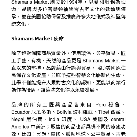
創立於
年，以愛和服務為使
Shamans Market
1994
命，品牌與多位智慧領袖學習古老文化的延續與傳
承，並在美國協助保留及推廣許多大地儀式及神聖傳
統文化。
Shamans Market
使命
除了絕對保障商品質量外，使用環保、公平貿易、匠
工手藝、有機、天然的產品更是
一
Shamans Market
直以來的堅持，品牌藉由行銷與貿易，協助美國原住
民保存文化資產，並賦予這些智慧文化嶄新的生命，
此舉不僅能提升大眾對古文化的認知，更能以商業行
為作為後盾，讓這些文化得以永續發展。
品牌的所有工匠與產品皆來自
秘魯、
Peru
厄瓜多爾、
玻利維亞、
西藏、
Ecuador
Bolivia
Tibet
尼泊爾、
印度、
美國及
Nepal
India
USA
central
中美洲；販售的商品也都具備不同的療癒功
America
效，比如：冥想
靈修、幫助地球、公平貿易、古老
/