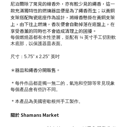
尼泊爾除了常見的線香外，亦有較少見的繩香，這一
款充滿獨特性的燃燒器皿便是為了繩香而生；以黃銅
支架搭配陶瓷底座作為設計，將線香懸掛在黃銅支架
上，由下往上燃燒，香灰便會自動掉落在底盤上，在
享受香薰的同時也不會造成清理上的困擾。
每個燃燒器都有水性塗層，並配有 ¼ 英寸手工切割軟
木底部，以保護器皿表面。
尺寸：5.75" x 2.25" 英吋
＊器皿和繩香分開販售。
＊
每件作品都是獨一無二的，氣泡和空隙等常見現象
每個產品會有些許不同。
＊本產品為美國密歇根州手工製作。
關於
Shamans Market