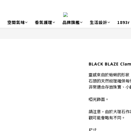
空間氣味
香氛護理
品牌旗艦
生活設計
1893
BLACK BLAZE Cla
靈感來自於蛤蜊的形狀
石頭的天然紋理確保每
非常適合存放珠寶、小
啞光飾面。
請注意，由於大理石作
觀可能會略有不同。
尺寸