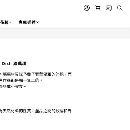
r 花藝
專屬送禮
立即購買
m Dish 綠瑪瑙
。瑪瑙材質賦予盤子奢華優雅的外觀，而
件作品都是獨一無二的。
飾品或小零食。
為天然材料的性質，產品之間的紋理和外