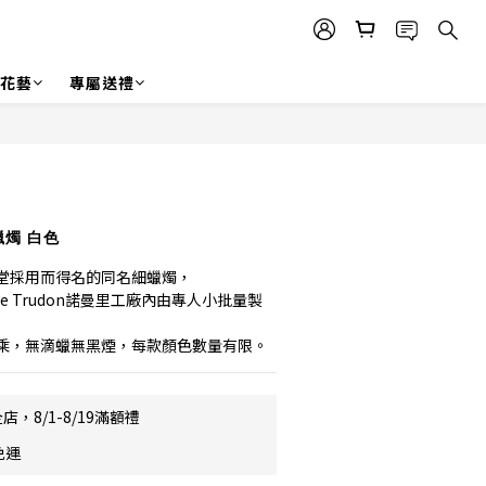
r 花藝
專屬送禮
立即購買
蠟燭 白色
堂採用而得名的同名細蠟燭，
e Trudon諾曼里工廠內由專人小批量製
乘，無滴蠟無黑煙，每款顏色數量有限。
店，8/1-8/19滿額禮
免運