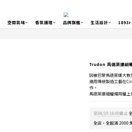
空間氣味
香氛護理
品牌旗艦
生活設計
1893
Trudon 馬德萊娜細
因被巴黎馬德萊娜大教
運用傳統製造工藝在Cir
作。
馬德萊娜細蠟燭用蠟上
至
08/19 16:00
截止
全
全店，全館滿 2000 