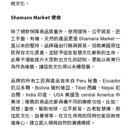
統文化。
Shamans Market
使命
除了絕對保障商品質量外，使用環保、公平貿易、匠
工手藝、有機、天然的產品更是
一
Shamans Market
直以來的堅持，品牌藉由行銷與貿易，協助美國原住
民保存文化資產，並賦予這些智慧文化嶄新的生命，
此舉不僅能提升大眾對古文化的認知，更能以商業行
為作為後盾，讓這些文化得以永續發展。
品牌的所有工匠與產品皆來自
秘魯、
Peru
Ecuador
厄瓜多爾、
玻利維亞、
西藏、
尼
Bolivia
Tibet
Nepal
泊爾、
印度、
美國及
中
India
USA
central America
美洲；販售的商品也都具備不同的療癒功效，比如：
冥想
靈修、幫助地球、公平貿易、古老智慧傳、原
/
住民文化、自覺等等，在文化保育的同時也能協助修
復身心，建立起人類與自然的溝通橋樑。