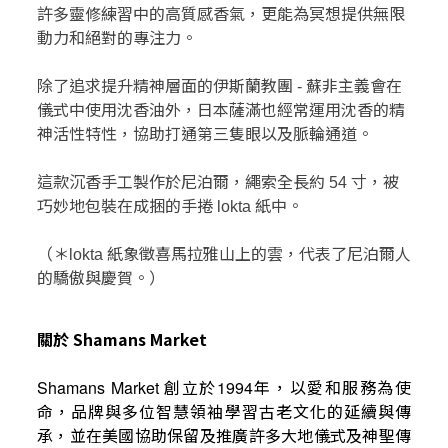
許多靈修練習中的高質感香氣，更能為冥想提供無限
動力和絕對的專注力。
除了追求提升精神層面的伊斯蘭教團
蘇非主義會在
-
儀式中使用沈香油外，日本薩滿也經常運用沈香的精
神活性特性，協助打通第三隻眼以及脈輪通道。
這款沉香手工製作於尼泊爾，繩索全長約
寸，被
54
巧妙地包裝在成捆的手捲
紙中。
lokta
（＊
紙象徵喜馬拉雅山上的雲，代表了尼泊爾人
lokta
的驕傲與慶賀。）
關於
Shamans Market
創立於
年，以愛和服務為使
Shamans Market
1994
命，品牌與多位智慧領袖學習古老文化的延續與傳
承，並在美國協助保留及推廣許多大地儀式及神聖傳