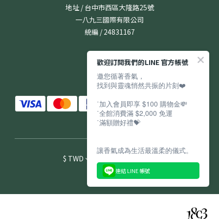
地址 / 台中市西區大隆路25號
一八九三國際有限公司
統編 / 24831167
歡迎訂閱我們的LINE 官方帳號
邀您循著香氣，
找到與靈魂悄然共振的片刻❤️
˙加入會員即享 $100 購物金💸
˙全館消費滿 $2,000 免運
˙滿額贈好禮💝
讓香氣成為生活最溫柔的儀式。
$
TWD
繁體中文
連結 LINE 帳號