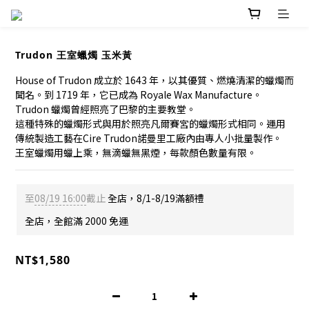
Trudon 王室蠟燭 玉米黃
House of Trudon 成立於 1643 年，以其優質、燃燒清潔的蠟燭而
聞名。到 1719 年，它已成為 Royale Wax Manufacture。
Trudon 蠟燭曾經照亮了巴黎的主要教堂。
這種特殊的蠟燭形式與用於照亮凡爾賽宮的蠟燭形式相同。運用
傳統製造工藝在Cire Trudon諾曼里工廠內由專人小批量製作。
王室蠟燭用蠟上乘，無滴蠟無黑煙，每款顏色數量有限。
至
08/19 16:00
截止
全店，8/1-8/19滿額禮
全店，全館滿 2000 免運
NT$1,580