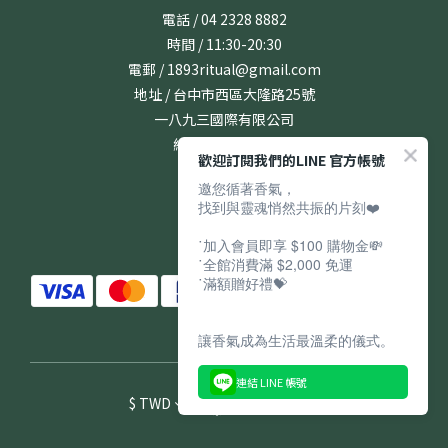
電話 / 04 2328 8882
時間 / 11:30-20:30
電郵 / 1893ritual@gmail.com
地址 / 台中市西區大隆路25號
一八九三國際有限公司
統編 / 24831167
歡迎訂閱我們的LINE 官方帳號
邀您循著香氣，
找到與靈魂悄然共振的片刻❤️
˙加入會員即享 $100 購物金💸
˙全館消費滿 $2,000 免運
˙滿額贈好禮💝
讓香氣成為生活最溫柔的儀式。
連結 LINE 帳號
$
TWD
繁體中文