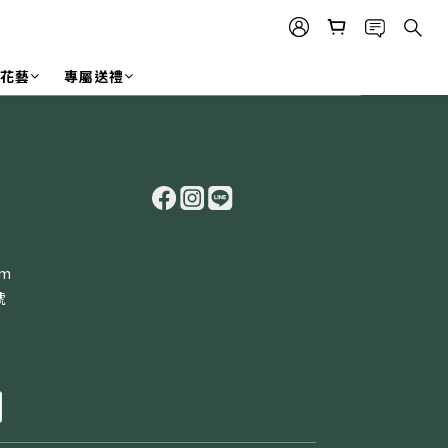
r 花藝
專屬送禮
om
號