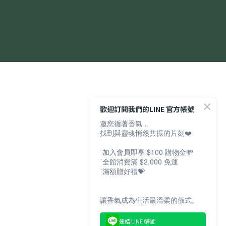
歡迎訂閱我們的LINE 官方帳號
邀您循著香氣，
找到與靈魂悄然共振的片刻❤️
˙加入會員即享 $100 購物金💸
˙全館消費滿 $2,000 免運
˙滿額贈好禮💝
讓香氣成為生活最溫柔的儀式。
連結 LINE 帳號