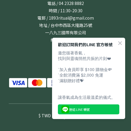
電話 / 04 2328 8882
時間 / 11:30-20:30
電郵 / 1893ritual@gmail.com
地址 / 台中市西區大隆路25號
一八九三國際有限公司
統編 / 24831167
歡迎訂閱我們的LINE 官方帳號
邀您循著香氣，
找到與靈魂悄然共振的片刻❤️
˙加入會員即享 $100 購物金💸
˙全館消費滿 $2,000 免運
˙滿額贈好禮💝
讓香氣成為生活最溫柔的儀式。
連結 LINE 帳號
$
TWD
English