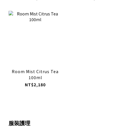
Room Mist Citrus Tea
100ml
NT$2,180
服裝護理